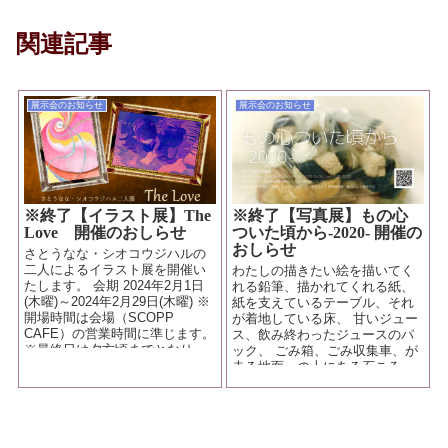
関連記事
展示会のお知らせ
展示会のお知らせ
※終了【イラスト展】The
※終了【写真展】もの心
Love 開催のおしらせ
ついた頃から-2020- 開催の
おしらせ
さとうなな・シオコウジハルの
二人によるイラスト展を開催い
わたしの描きたい絵を描いてく
たします。 会期 2024年2月1日
れる鉛筆、描かれてくれる紙、
(木曜)～2024年2月29日(木曜) ※
紙を支えているテーブル、それ
開場時間は会場（SCOPP
が着地している床、 甘いジュー
CAFE）の営業時間に準じます。
ス、飲み終わったジュースのパ
※最終日は夕方頃までとなり
ック、 ごみ箱、ごみ収集車、が
ま...
走る地面、の上にある石ころ、
わたしがさっき吸った空気、
わ...